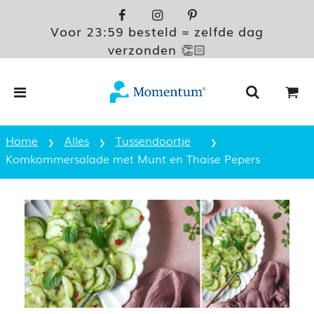
Voor 23:59 besteld = zelfde dag
verzonden 👏🏻
›
›
›
Home
Alles
Tussendoortje
Komkommersalade met Munt en Thaise Pepers